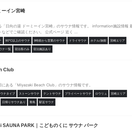
ミーイン宮崎
日向の湯 ドーミーイン宮崎」のサウナ情報です。 information施設情報 
などでご確認ください。 公式ページ 近く ...
ナ
90℃以上のサウナ
9時前から営業のサウナ
ドライサウナ
ホテル/旅館
宮崎エリア
ウナ一覧
宿泊客のみ
宿泊施設あり
h Club
ある「Miyazaki Beach Club」のサウナ情報です。
サウナタイプ
ストーンサウナ
テントサウナ
プライベートサウナ
ロウリュ
宮崎エリア
日帰りサウナあり
青島
駅近サウナ
uni SAUNA PARK｜こどものくに サウナ パーク