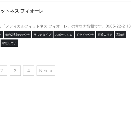
ットネス フィオーレ
「メディカルフィットネス フィオーレ」のサウナ情報です。0985‐22‐2113
ナ
90℃以上のサウナ
サウナタイプ
スポーツジム
ドライサウナ
宮崎エリア
宮崎市
駅近サウナ
2
3
4
Next »