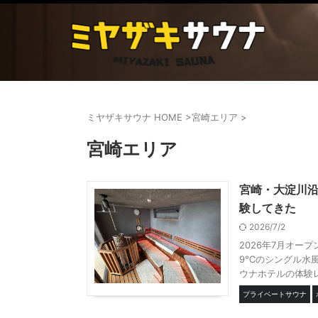
ミヤザキサウナ HOME
>
宮崎エリア
>
宮崎エリア
宮崎・大淀川沿い
験してきた
2026/7/2
2026年7月オープ
9℃のシングル水
ウナホテルの体験
プライベートサウナ