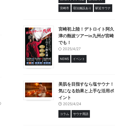
宮崎市
宿泊施設あり
駅近サウナ
宮崎初上陸！デトロイト阿久
津の熱波ツアーin九州が宮崎
でも！
2025/4/27
NEWS
イベント
美肌を目指すなら塩サウナ！
気になる効果と上手な活用ポ
イント
の
2025/4/24
コラム
サウナ用語