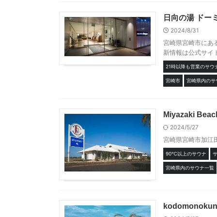
日向の湯 ドー
2024/8/31
宮崎県宮崎市にある「
新情報は公式サイト
21時以降も営業のサウ
宮崎市
宮崎県内のサ
Miyazaki Beac
2024/5/27
宮崎県宮崎市加江田に
90℃以上のサウナ
宮崎県内のサウナ一覧
kodomonok