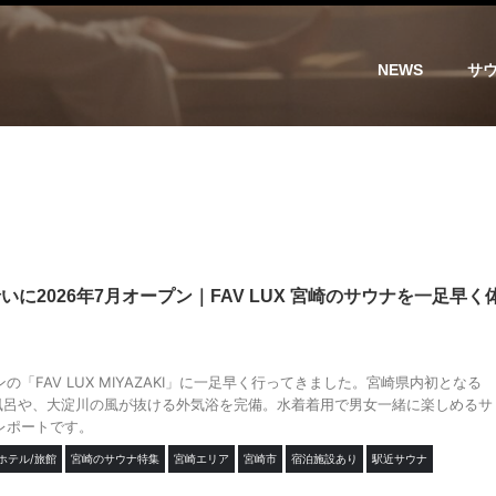
NEWS
サ
に2026年7月オープン｜FAV LUX 宮崎のサウナを一足早く
ンの「FAV LUX MIYAZAKI」に一足早く行ってきました。宮崎県内初となる
風呂や、大淀川の風が抜ける外気浴を完備。水着着用で男女一緒に楽しめるサ
レポートです。
ホテル/旅館
宮崎のサウナ特集
宮崎エリア
宮崎市
宿泊施設あり
駅近サウナ