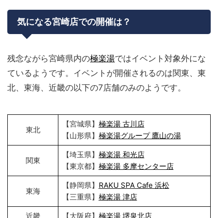
気になる宮崎店での開催は？
残念ながら宮崎県内の
極楽湯
ではイベント対象外にな
ているようです。イベントが開催されるのは関東、東
北、東海、近畿の以下の7店舗のみのようです。
【宮城県】
極楽湯 古川店
東北
【山形県】
極楽湯グループ 鷹山の湯
【埼玉県】
極楽湯 和光店
関東
【東京都】
極楽湯 多摩センター店
【静岡県】
RAKU SPA Cafe 浜松
東海
【三重県】
極楽湯 津店
近畿
【大阪府】
極楽湯 堺泉北店