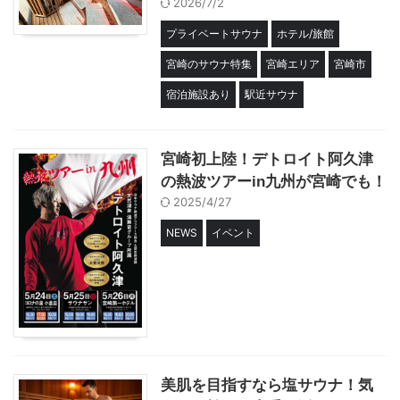
2026/7/2
プライベートサウナ
ホテル/旅館
宮崎のサウナ特集
宮崎エリア
宮崎市
宿泊施設あり
駅近サウナ
宮崎初上陸！デトロイト阿久津
の熱波ツアーin九州が宮崎でも！
2025/4/27
NEWS
イベント
美肌を目指すなら塩サウナ！気