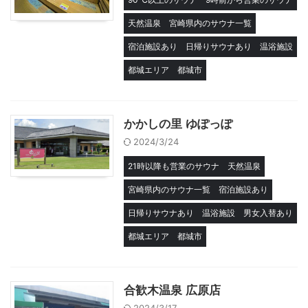
天然温泉
宮崎県内のサウナ一覧
宿泊施設あり
日帰りサウナあり
温浴施設
都城エリア
都城市
かかしの里 ゆぽっぽ
2024/3/24
21時以降も営業のサウナ
天然温泉
宮崎県内のサウナ一覧
宿泊施設あり
日帰りサウナあり
温浴施設
男女入替あり
都城エリア
都城市
合歓木温泉 広原店