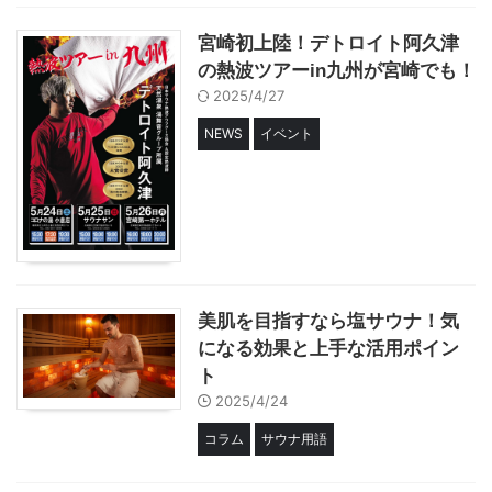
宮崎初上陸！デトロイト阿久津
の熱波ツアーin九州が宮崎でも！
2025/4/27
NEWS
イベント
美肌を目指すなら塩サウナ！気
になる効果と上手な活用ポイン
ト
2025/4/24
コラム
サウナ用語