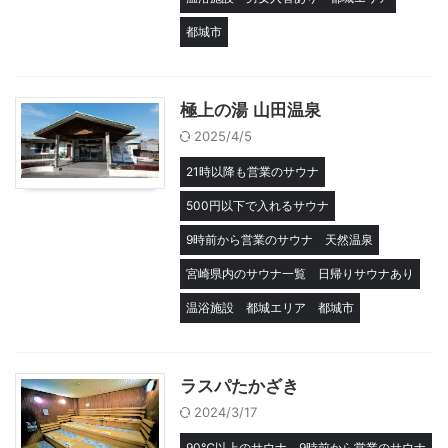
都城市
極上の湯 山田温泉
2025/4/5
21時以降も営業のサウナ
500円以下で入れるサウナ
9時前から営業のサウナ
天然温泉
宮崎県内のサウナ一覧
日帰りサウナあり
温浴施設
都城エリア
都城市
ラスパたかざき
2024/3/17
90℃以上のサウナ
9時前から営業のサウナ