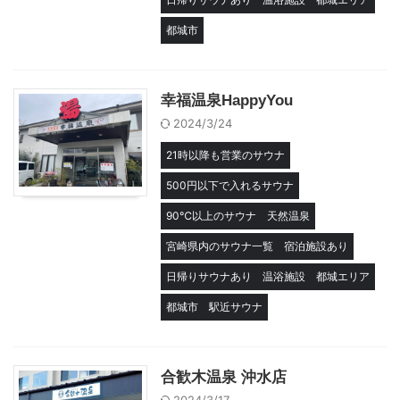
都城市
幸福温泉HappyYou
2024/3/24
21時以降も営業のサウナ
500円以下で入れるサウナ
90℃以上のサウナ
天然温泉
宮崎県内のサウナ一覧
宿泊施設あり
日帰りサウナあり
温浴施設
都城エリア
都城市
駅近サウナ
合歓木温泉 沖水店