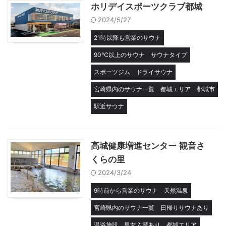
ホリデイスポーツクラブ都城
2024/5/27
21時以降も営業のサウナ
90℃以上のサウナ
サウナタイプ
スポーツジム
ドライサウナ
宮崎県内のサウナ一覧
都城エリア
都城市
駅近サウナ
高城健康増進センター 観音さ
くらの里
2024/3/24
9時前から営業のサウナ
天然温泉
宮崎県内のサウナ一覧
日帰りサウナあり
温浴施設
男女入替あり
都城エリア