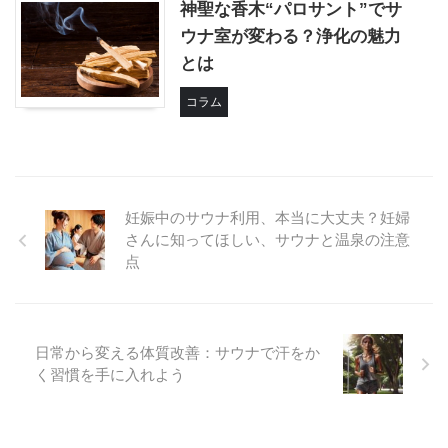
神聖な香木“パロサント”でサ
ウナ室が変わる？浄化の魅力
とは
コラム
妊娠中のサウナ利用、本当に大丈夫？妊婦
さんに知ってほしい、サウナと温泉の注意
点
日常から変える体質改善：サウナで汗をか
く習慣を手に入れよう