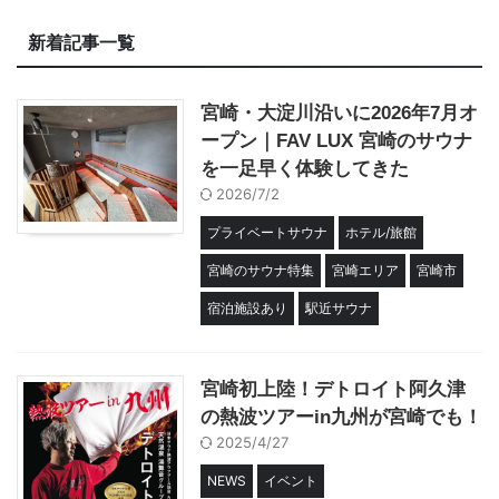
新着記事一覧
宮崎・大淀川沿いに2026年7月オ
ープン｜FAV LUX 宮崎のサウナ
を一足早く体験してきた
2026/7/2
プライベートサウナ
ホテル/旅館
宮崎のサウナ特集
宮崎エリア
宮崎市
宿泊施設あり
駅近サウナ
宮崎初上陸！デトロイト阿久津
の熱波ツアーin九州が宮崎でも！
2025/4/27
NEWS
イベント