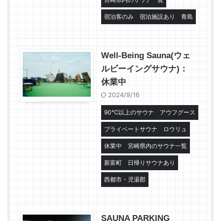
宿泊客のみ
宿泊施設あり
青島
Well-Being Sauna(ウェ
ルビーイングサウナ)：
休業中
2024/9/16
90℃以上のサウナ
アウフグース
プライベートサウナ
ロウリュ
休業中
宮崎県内のサウナ一覧
新富町
日帰りサウナあり
西都市・児湯郡
SAUNA PARKING